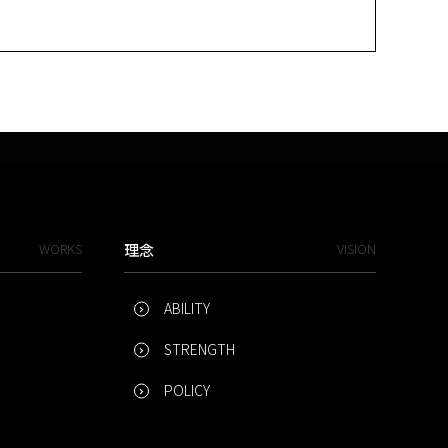
WORKS
理念
VISION
ABILITY
STRENGTH
POLICY