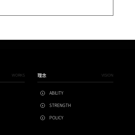
WORKS
理念
VISION
ABILITY
STRENGTH
POLICY