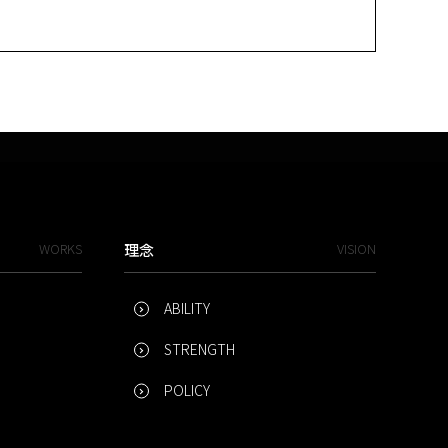
WORKS
理念
VISION
ABILITY
STRENGTH
POLICY