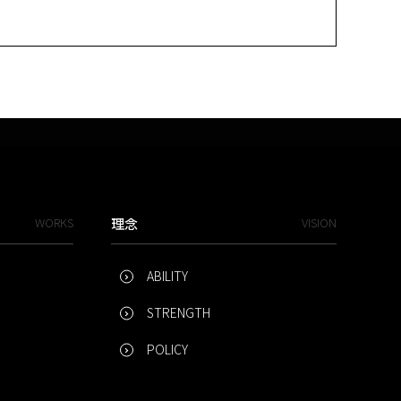
WORKS
理念
VISION
ABILITY
STRENGTH
POLICY