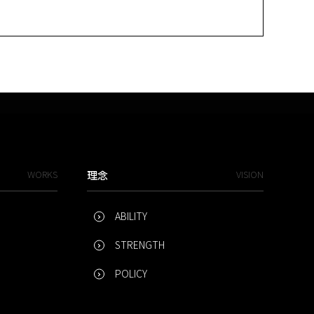
WORKS
理念
VISION
ABILITY
STRENGTH
POLICY