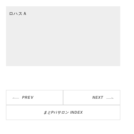
ロハスＡ
PREV
NEXT
まとPriサロン INDEX