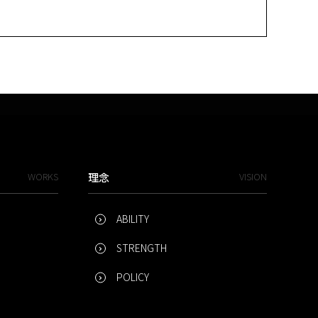
WORKS
理念
VISION
ABILITY
STRENGTH
POLICY