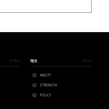
WORKS
理念
VISION
ABILITY
STRENGTH
POLICY