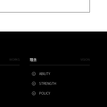
WORKS
理念
VISION
ABILITY
STRENGTH
POLICY