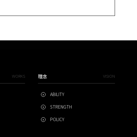
WORKS
理念
VISION
ABILITY
STRENGTH
POLICY