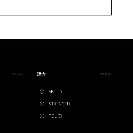
WORKS
理念
VISION
ABILITY
STRENGTH
POLICY