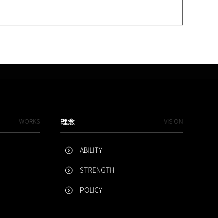
WORKS
理念
VISION
ABILITY
STRENGTH
POLICY