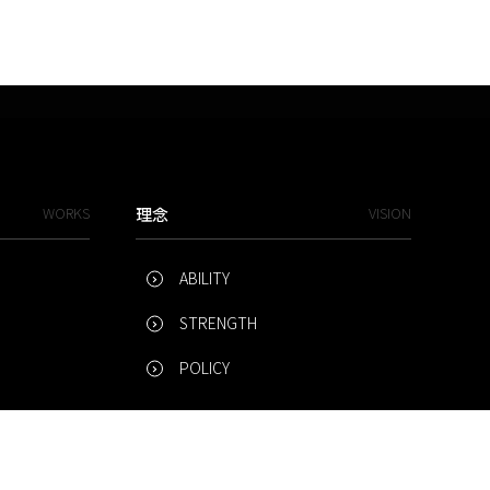
WORKS
理念
VISION
ABILITY
STRENGTH
POLICY