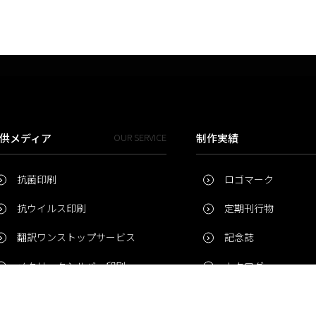
供メディア
OUR SERVICE
制作実績
抗菌印刷
ロゴマーク
抗ウイルス印刷
定期刊行物
翻訳ワンストップサービス
記念誌
メタリックシルバー印刷
カタログ
補助金申請サポートサービス
パンフレット