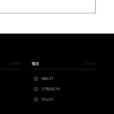
WORKS
理念
VISION
ABILITY
STRENGTH
POLICY