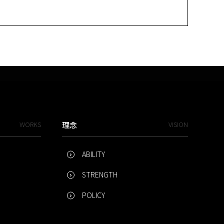
WORKS
理念
VISION
ABILITY
STRENGTH
POLICY