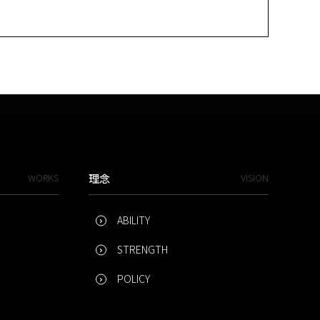
WORKS
理念
VISION
ABILITY
STRENGTH
POLICY