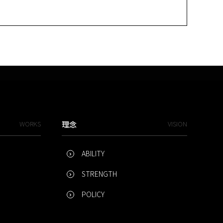
WORKS
理念
VISION
ABILITY
STRENGTH
POLICY