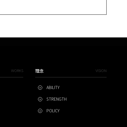
WORKS
理念
VISION
ABILITY
STRENGTH
POLICY