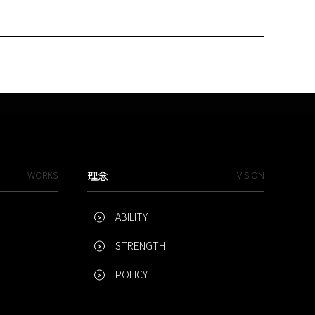
WORKS
理念
VISION
ABILITY
STRENGTH
POLICY