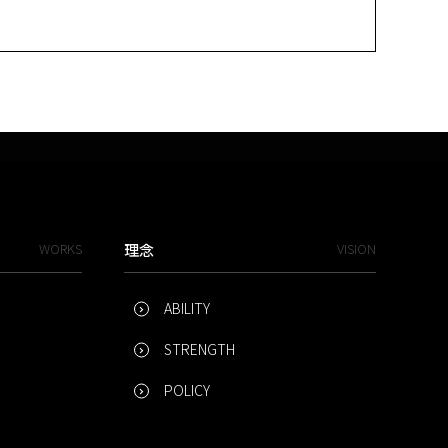
WORKS
理念
VISION
ABILITY
STRENGTH
POLICY