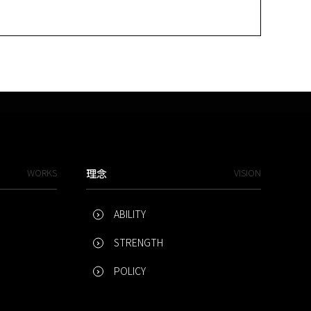
WORKS
理念
VISION
ABILITY
STRENGTH
POLICY