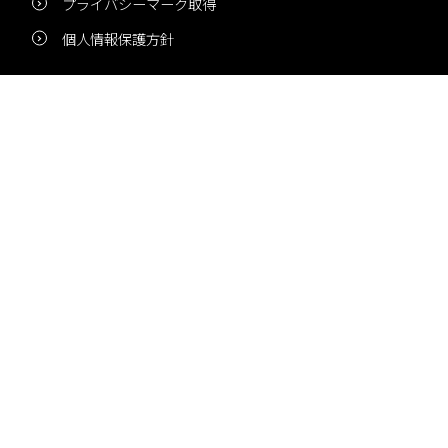
プライバシーマーク取得
個人情報保護方針
新着情報
NEWS
夏季休業のお知らせ
冬季休業のお知らせ
夏季休業のお知らせ
Pri・Pro
TOPICS
梅雨にコピー用紙が詰まりやすいのはなぜ？ 印刷現場の
湿気対策を解説！