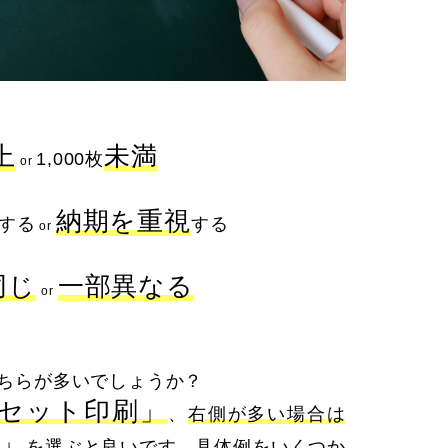
上
未満
1,000枚
or
納期を重視
する
する
or
同じ
一部異なる
or
ちらが多いでしょうか？
セット印刷」
、
右側が多い場合は
」
を選ぶと良いです。具体例をいくつか