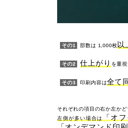
以
その1
部数は 1,000枚
仕上がり
その2
を重視
全て
その3
印刷内容は
それぞれの項目の右か左かど
「オフ
左側が多い場合は
「オンデマンド印刷