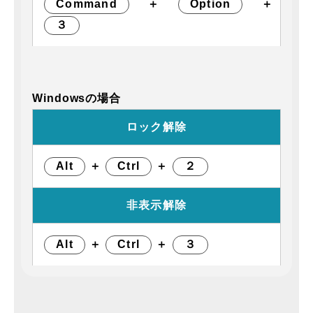
Command
＋
Option
＋
３
Windowsの場合
ロック解除
Alt
＋
Ctrl
＋
２
非表示解除
Alt
＋
Ctrl
＋
３